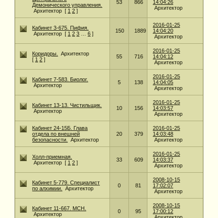
53
866
14:04:26
Демонического управления.
Архитектор
Архитектор
[
1
2
]
2016-01-25
Кабинет 3-675. Пифия.
150
1889
14:04:20
Архитектор
[
1
2
3
…
6
]
Архитектор
2016-01-25
Коридоры.
Архитектор
55
716
14:04:12
[
1
2
]
Архитектор
2016-01-25
Кабинет 7-583. Биолог.
5
138
14:04:05
Архитектор
Архитектор
2016-01-25
Кабинет 13-13. Чистильщик.
10
156
14:03:57
Архитектор
Архитектор
Кабинет 24-15Б. Глава
2016-01-25
отдела по внешней
20
379
14:03:48
безопасности.
Архитектор
Архитектор
2016-01-25
Холл-приемная.
33
609
14:03:37
Архитектор
[
1
2
]
Архитектор
2008-10-15
Кабинет 5-779. Специалист
0
81
17:02:07
по алхимии.
Архитектор
Архитектор
2008-10-15
Кабинет 11-667. МСН.
0
95
17:00:12
Архитектор
Архитектор