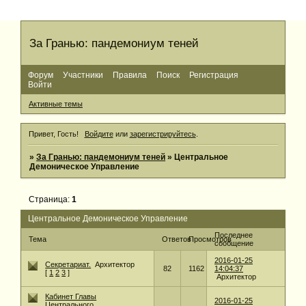
За Гранью: пандемониум теней
Форум
Участники
Правила
Поиск
Регистрация
Войти
Активные темы
Привет, Гость!
Войдите
или
зарегистрируйтесь
.
»
За Гранью: пандемониум теней
»
Центральное
Демоническое Управление
Страница:
1
Центральное Демоническое Управление
Последнее
Тема
Ответов
Просмотров
сообщение
2016-01-25
Секретариат.
Архитектор
82
1162
14:04:37
[
1
2
3
]
Архитектор
Кабинет Главы
2016-01-25
Центрального