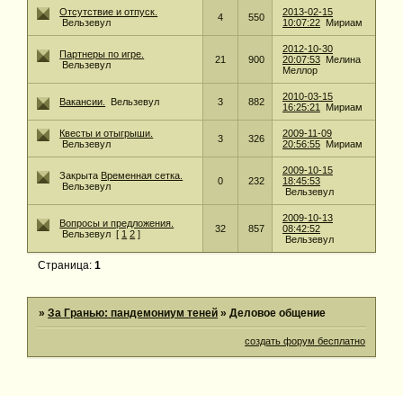
Отсутствие и отпуск.
2013-02-15
4
550
Вельзевул
10:07:22
Мириам
2012-10-30
Партнеры по игре.
21
900
20:07:53
Мелина
Вельзевул
Меллор
2010-03-15
Вакансии.
Вельзевул
3
882
16:25:21
Мириам
Квесты и отыгрыши.
2009-11-09
3
326
Вельзевул
20:56:55
Мириам
2009-10-15
Закрыта
Временная сетка.
0
232
18:45:53
Вельзевул
Вельзевул
2009-10-13
Вопросы и предложения.
32
857
08:42:52
Вельзевул
[
1
2
]
Вельзевул
Страница:
1
»
За Гранью: пандемониум теней
»
Деловое общение
создать форум бесплатно