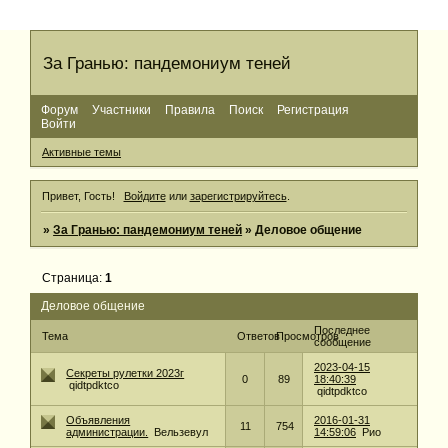
За Гранью: пандемониум теней
Форум
Участники
Правила
Поиск
Регистрация
Войти
Активные темы
Привет, Гость!
Войдите
или
зарегистрируйтесь
.
»
За Гранью: пандемониум теней
»
Деловое общение
Страница:
1
Деловое общение
Последнее
Тема
Ответов
Просмотров
сообщение
2023-04-15
Секреты рулетки 2023г
0
89
18:40:39
qidtpdktco
qidtpdktco
Объявления
2016-01-31
11
754
администрации.
Вельзевул
14:59:06
Рио