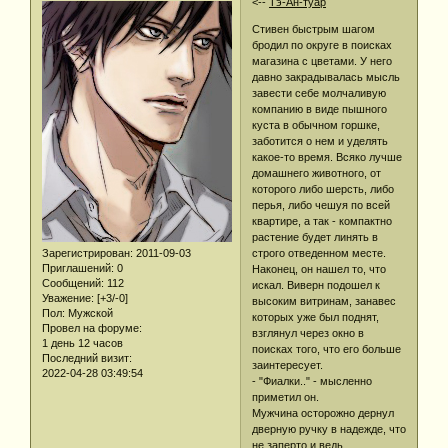
<--
Тэ-Ан-туар
Стивен быстрым шагом
бродил по округе в поисках
магазина с цветами. У него
давно закрадывалась мысль
завести себе молчаливую
компанию в виде пышного
куста в обычном горшке,
заботится о нем и уделять
какое-то время. Всяко лучше
домашнего животного, от
которого либо шерсть, либо
перья, либо чешуя по всей
квартире, а так - компактно
растение будет линять в
Зарегистрирован
: 2011-09-03
строго отведенном месте.
Приглашений:
0
Наконец, он нашел то, что
Сообщений:
112
искал. Виверн подошел к
Уважение:
[+3/-0]
высоким витринам, занавес
Пол:
Мужской
которых уже был поднят,
Провел на форуме:
взглянул через окно в
1 день 12 часов
поисках того, что его больше
Последний визит:
заинтересует.
2022-04-28 03:49:54
- "Фиалки.." - мысленно
приметил он.
Мужчина осторожно дернул
дверную ручку в надежде, что
не заперто и ведь,