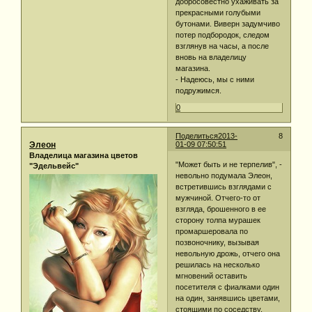
добросовестно ухаживать за
прекрасными голубыми
бутонами. Виверн задумчиво
потер подбородок, следом
взглянув на часы, а после
вновь на владелицу
магазина.
- Надеюсь, мы с ними
подружимся.
0
Поделиться
2013-
8
Элеон
01-09 07:50:51
Владелица магазина цветов
"Может быть и не терпелив", -
"Эдельвейс"
невольно подумала Элеон,
встретившись взглядами с
мужчиной. Отчего-то от
взгляда, брошенного в ее
сторону толпа мурашек
промаршеровала по
позвоночнику, вызывая
невольную дрожь, отчего она
решилась на несколько
мгновений оставить
посетителя с фиалками один
на один, занявшись цветами,
стоящими по соседству.