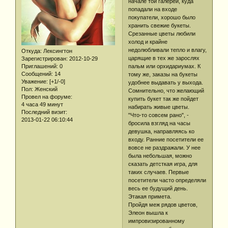
начале той галереи, куда
попадали на входе
покупатели, хорошо было
хранить свежие букеты.
Срезанные цветы любили
холод и крайне
недолюбливали тепло и влагу,
Откуда:
Лексингтон
царящие в тех же зарослях
Зарегистрирован
: 2012-10-29
Приглашений:
0
пальм или орхидариумах. К
Сообщений:
14
тому же, заказы на букеты
Уважение:
[+1/-0]
удобнее выдавать у выхода.
Пол:
Женский
Сомнительно, что желающий
Провел на форуме:
купить букет так же пойдет
4 часа 49 минут
набирать живые цветы.
Последний визит:
"Что-то совсем рано", -
2013-01-22 06:10:44
бросила взгляд на часы
девушка, направляясь ко
входу. Ранние посетители ее
вовсе не раздражали. У нее
была небольшая, можно
сказать детсткая игра, для
таких случаев. Первые
посетители часто определяли
весь ее будущий день.
Этакая примета.
Пройдя меж рядов цветов,
Элеон вышла к
импровизированному