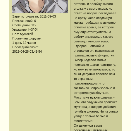
витрины и аллейку живого
уголка у самого входа, но
ответ на вопрос последовал
Зарегистрирован
: 2011-09-03
не сразу. Хесс отодвинул
Приглашений:
0
манжет рубашки, мысленно
Сообщений:
112
отметил время, за которое
Уважение:
[+3/-0]
ему еще стоит успеть на
Пол:
Мужской
работу и вздохнул, как его
Провел на форуме:
окликнул женский голос.
1 день 12 часов
- Доброе, - спокойно
Последний визит:
отозвался он, разглядывая
2022-04-28 03:49:54
приглашающую флористку.
Виверн сделал молча
несколько шагов навстречу,
но ему то ли показалось, то
ли от девушки повеяло чем-
то странным,
притягивающим, что
заставило непроизвольно и
осторожно улыбнуться. -
Мисс, мне нужны фиалки, -
немного задумчиво произнес
мужчина, а следом добавил, -
голубые фиалки. Но из окна я
увидел только белые и
фиолетовые.
Он двинулся вдоль
роскошных цветочных