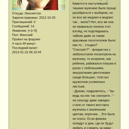
Кажется в наступившей
тишине мужчине было проще
разобраться с выбором, но
Откуда:
Лексингтон
он все же медлил и медлил
Зарегистрирован
: 2012-10-29
Приглашений:
0
так... мило? Нет, все же она
Сообщений:
14
не правильно поняла этот
Уважение:
[+1/-0]
взгляд, но подглядывать
Пол:
Женский
тайком даже за таким
Провел на форуме:
красивым посетителем было
4 часа 49 минут
как-то... стыдно?
Последний визит:
"Смотрят?" - флористка с
2013-01-22 06:10:44
любопытсвом посмотрела на
мужчину, то искренне, как
ребенок, рабовался плошке в
руках с небольшими,
аккуратными цветочками
среди больших, толстых
кружочков ухоженных
листьев.
- Думаю, подружитесь, - "вы
ведь на них так смотрите.." -
на секунду даже завидно
стало от такого восторга
мужчины к маленьким
цветам, впрочем... Это было
не плохо. Если фиалки
попадут в дом, где их будут
любить и следить за ними -