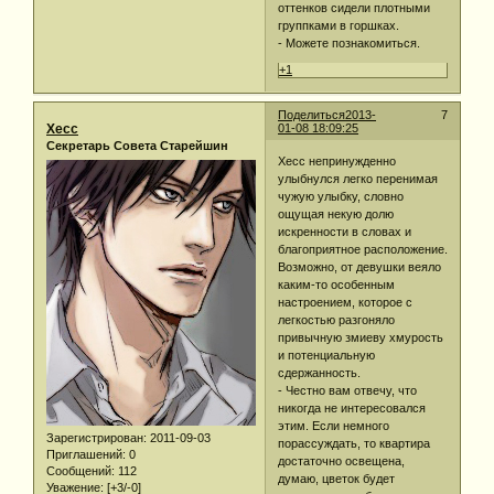
оттенков сидели плотными
группками в горшках.
- Можете познакомиться.
+1
Поделиться
2013-
7
Хесс
01-08 18:09:25
Секретарь Совета Старейшин
Хесс непринужденно
улыбнулся легко перенимая
чужую улыбку, словно
ощущая некую долю
искренности в словах и
благоприятное расположение.
Возможно, от девушки веяло
каким-то особенным
настроением, которое с
легкостью разгоняло
привычную змиеву хмурость
и потенциальную
сдержанность.
- Честно вам отвечу, что
никогда не интересовался
этим. Если немного
Зарегистрирован
: 2011-09-03
порассуждать, то квартира
Приглашений:
0
достаточно освещена,
Сообщений:
112
думаю, цветок будет
Уважение:
[+3/-0]