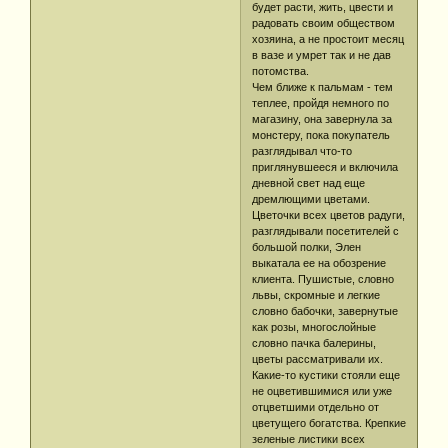
будет расти, жить, цвести и
радовать своим обществом
хозяина, а не простоит месяц
в вазе и умрет так и не дав
потомства.
Чем ближе к пальмам - тем
теплее, пройдя немного по
магазину, она завернула за
монстеру, пока покупатель
разглядывал что-то
приглянувшееся и включила
дневной свет над еще
дремлющими цветами.
Цветочки всех цветов радуги,
разглядывали посетителей с
большой полки, Элен
выкатала ее на обозрение
клиента. Пушистые, словно
львы, скромные и легкие
словно бабочки, завернутые
как розы, многослойные
словно пачка балерины,
цветы рассматривали их.
Какие-то кустики стояли еще
не оцветившимися или уже
отцветшими отдельно от
цветущего богатства. Крепкие
зеленые листики всех