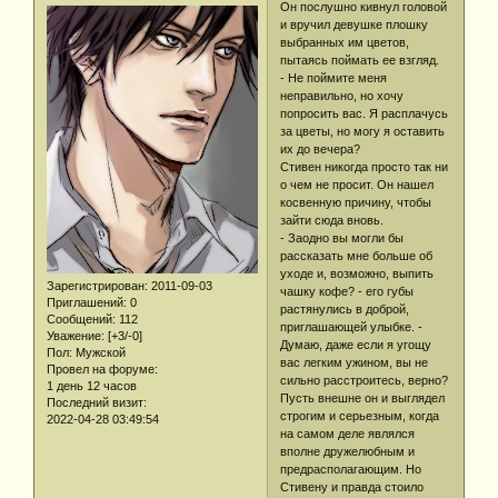
Он послушно кивнул головой
и вручил девушке плошку
выбранных им цветов,
пытаясь поймать ее взгляд.
- Не поймите меня
неправильно, но хочу
попросить вас. Я расплачусь
за цветы, но могу я оставить
их до вечера?
Стивен никогда просто так ни
о чем не просит. Он нашел
косвенную причину, чтобы
зайти сюда вновь.
- Заодно вы могли бы
рассказать мне больше об
уходе и, возможно, выпить
Зарегистрирован
: 2011-09-03
чашку кофе? - его губы
Приглашений:
0
растянулись в доброй,
Сообщений:
112
приглашающей улыбке. -
Уважение:
[+3/-0]
Думаю, даже если я угощу
Пол:
Мужской
вас легким ужином, вы не
Провел на форуме:
сильно расстроитесь, верно?
1 день 12 часов
Пусть внешне он и выглядел
Последний визит:
строгим и серьезным, когда
2022-04-28 03:49:54
на самом деле являлся
вполне дружелюбным и
предрасполагающим. Но
Стивену и правда стоило