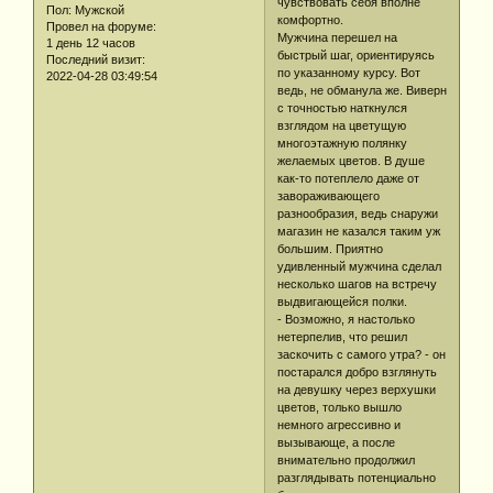
чувствовать себя вполне
Пол:
Мужской
комфортно.
Провел на форуме:
Мужчина перешел на
1 день 12 часов
быстрый шаг, ориентируясь
Последний визит:
по указанному курсу. Вот
2022-04-28 03:49:54
ведь, не обманула же. Виверн
с точностью наткнулся
взглядом на цветущую
многоэтажную полянку
желаемых цветов. В душе
как-то потеплело даже от
завораживающего
разнообразия, ведь снаружи
магазин не казался таким уж
большим. Приятно
удивленный мужчина сделал
несколько шагов на встречу
выдвигающейся полки.
- Возможно, я настолько
нетерпелив, что решил
заскочить с самого утра? - он
постарался добро взглянуть
на девушку через верхушки
цветов, только вышло
немного агрессивно и
вызывающе, а после
внимательно продолжил
разглядывать потенциально