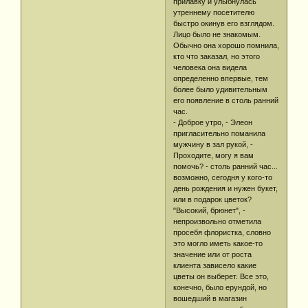
прилавку и улыбнулась
утреннему посетителю
быстро окинув его взглядом.
Лицо было не знакомым.
Обычно она хорошо помнила,
кто что заказал, но этого
человека она видела
определенно впервые, тем
более было удивительным
его появление в столь ранний
час.
- Доброе утро, - Элеон
пригласительно поманила
мужчину в зал рукой, -
Проходите, могу я вам
помочь? - столь ранний час...
возможно, сегодня у кого-то
день рождения и нужен букет,
или в подарок цветок?
"Высокий, брюнет", -
непроизвольно отметила
просебя флористка, словно
это могло иметь какое-то
значение или от роста
клиента зависело какие
цветы он выберет. Все это,
конечно, было ерундой, но
вошедший в магазин