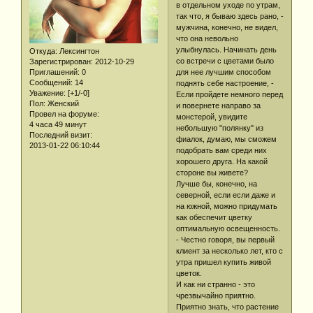
в отдельном уходе по утрам,
так что, я бываю здесь рано, -
мужчина, конечно, не видел,
что она невольно
улыбнулась. Начинать день
Откуда:
Лексингтон
со встречи с цветами было
Зарегистрирован
: 2012-10-29
Приглашений:
0
для нее лучшим способом
Сообщений:
14
поднять себе настроение, -
Уважение:
[+1/-0]
Если пройдете немного перед
Пол:
Женский
и повернете направо за
Провел на форуме:
монстерой, увидите
4 часа 49 минут
небольшую "полянку" из
Последний визит:
фиалок, думаю, мы сможем
2013-01-22 06:10:44
подобрать вам среди них
хорошего друга. На какой
стороне вы живете?
Лучше бы, конечно, на
северной, если если даже и
на южной, можно придумать
как обеспечит цветку
оптимальную освещенность.
- Честно говоря, вы первый
клиент за несколько лет, кто с
утра пришел купить живой
цветок.
И как ни странно - это
чрезвычайно приятно.
Приятно знать, что растение