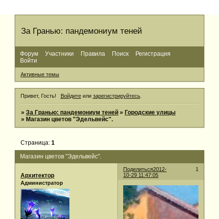
За Гранью: пандемониум теней
Форум
Участники
Правила
Поиск
Регистрация
Войти
Активные темы
Привет, Гость!
Войдите
или
зарегистрируйтесь
.
»
За Гранью: пандемониум теней
»
Городские улицы
»
Магазин цветов "Эдельвейс".
Страница:
1
Магазин цветов "Эдельвейс".
Поделиться
2012-
1
Архитектор
10-29 11:47:05
Администратор