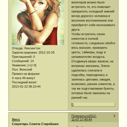
визитеров можно было
встретить те, кто пожелает
превратить холодный зимний
вечер дорогого человека в
весеннее воспоминание или
приобретет себе молчаливого
друга.
Чтобы встретить своих
клиентов в полной
готовности, следовало обойти
весь магазин, проверить
Откуда:
Лексингтон
цветы, таймеры, воду в
Зарегистрирован
: 2012-10-29
Приглашений:
0
увлажнителях воздуха.
Сообщений:
14
Отодвинув вверх жалюзи, на
Уважение:
[+1/-0]
витринах магазина, Элеон
Пол:
Женский
удалилась сначала в
Провел на форуме:
подсобку, переоделась и
4 часа 49 минут
занялась цветами, ожидая,
Последний визит:
возможно, ранних клиентов, а
2013-01-22 06:10:44
так же подготавливая букеты,
которые были заказаны на
ранний час.
0
Поделиться
2012-
3
Хесс
11-07 17:49:44
Секретарь Совета Старейшин