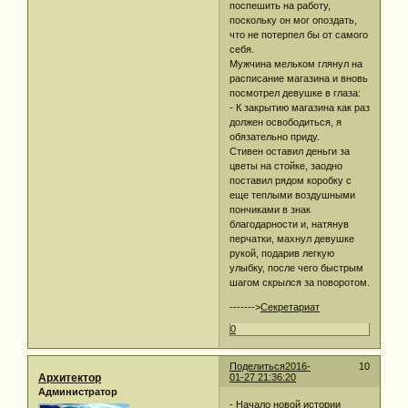
поспешить на работу,
поскольку он мог опоздать,
что не потерпел бы от самого
себя.
Мужчина мельком глянул на
расписание магазина и вновь
посмотрел девушке в глаза:
- К закрытию магазина как раз
должен освободиться, я
обязательно приду.
Стивен оставил деньги за
цветы на стойке, заодно
поставил рядом коробку с
еще теплыми воздушными
пончиками в знак
благодарности и, натянув
перчатки, махнул девушке
рукой, подарив легкую
улыбку, после чего быстрым
шагом скрылся за поворотом.
------->
Секретариат
0
Поделиться
2016-
10
Архитектор
01-27 21:36:20
Администратор
- Начало новой истории