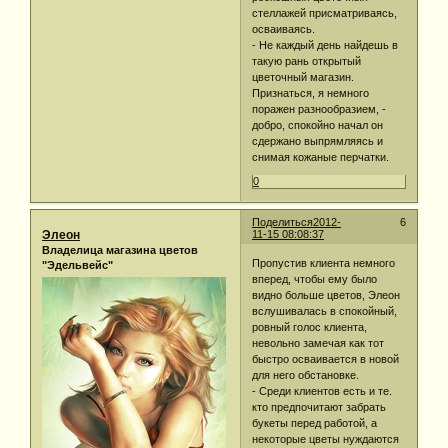
стеллажей присматриваясь,
осваиваясь.
- Не каждый день найдешь в
такую рань открытый
цветочный магазин.
Признаться, я немного
поражен разнообразием, -
добро, спокойно начал он
сдержано выпрямляясь и
снимая кожаные перчатки.
0
Поделиться
2012-
6
Элеон
11-15 08:08:37
Владелица магазина цветов
Пропустив клиента немного
"Эдельвейс"
вперед, чтобы ему было
видно больше цветов, Элеон
вслушивалась в спокойный,
ровный голос клиента,
невольно замечая как тот
быстро осваивается в новой
для него обстановке.
- Среди клиентов есть и те.
кто предпочитают забрать
букеты перед работой, а
некоторые цветы нуждаются