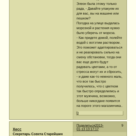
Элеон была этому только
рада, - Давайте упакуем их
для вас, вы на машине или
пешком?
Погодка на улице выдалась
морозной и растения нужно
было уберечь от мороза.
- Как придете домой, полейте
водой с вотэтим раствором.
Это поможет адаптироваться
и не реагировать сильно на
смену обстановки, тогда они
вас еще долго будут
радовать цветами, а то от
стресса могут их и сбросить,
- и даже как-то немного жаль,
что все так быстро
получилось, что с цветком
так быстро определились и
этот мужчина, возможно,
больше никогдане появится
на пороге этого магазинчика..
0
Поделиться
2013-
9
Хесс
01-13 13:17:17
Секретарь Совета Старейшин