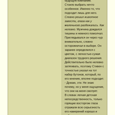
будущую компанию.
Стоило выбрать нечто
особенное. Именно то, что
подходит лишь для него.
Словно решил животное
завести, глаза как у
маленького разбежались. Как
неловко.
Мужчина дождался
тишины и немного помолчал.
Приглядывался он через чур
внимательно, словно
осторожничал в выборе. Он
заранее определился с
цветом, с легкостью сужая
диапазон трудного решения.
Действительно было неловко
затягивать, поэтому Стивен с
точностью указал на тот
набор бутонов, который, по
его мнению, вполне подходит.
- Думаю, эти. Не знаю
почему, но у меня ощущение,
что они на меня смотрят.
В словах легкая детская
непосредственность, только
горящие восторгом глаза
отражали всю серьезность
его намерений хорошо и