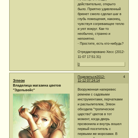
действительно, открыто
было. Приятно удивленный
брюнет смело сделал шаг в
глубь помещения, наконец,
чувствуя согревающее тепло
и уют вокруг. Как-то
необычно, странно и
непонятно.
- Простите, есть кто-нибудь?
Отредактировано Хесс (2012-
11-07 17:51:31)
0
Поделиться
2012-
4
Элеон
11-12 07:24:14
Владелица магазина цветов
Вооруженная наперевес
"Эдельвейс"
ремнем с садовыми
инструментами, перчатками
и распылителем, Элеон
обходила "тропическое
царство" цветов в тот
момент, когда дверь
прозвонила и внутрь вошел
первый посетитель с
первыми же морозами. В