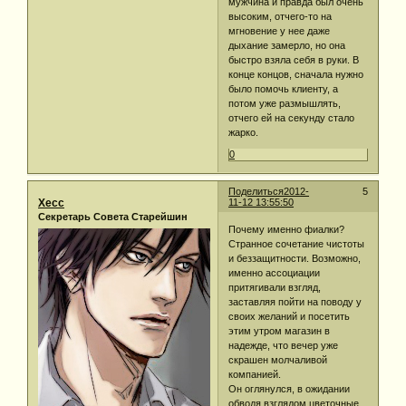
мужчина и правда был очень
высоким, отчего-то на
мгновение у нее даже
дыхание замерло, но она
быстро взяла себя в руки. В
конце концов, сначала нужно
было помочь клиенту, а
потом уже размышлять,
отчего ей на секунду стало
жарко.
0
Поделиться
2012-
5
Хесс
11-12 13:55:50
Секретарь Совета Старейшин
Почему именно фиалки?
Странное сочетание чистоты
и беззащитности. Возможно,
именно ассоциации
притягивали взгляд,
заставляя пойти на поводу у
своих желаний и посетить
этим утром магазин в
надежде, что вечер уже
скрашен молчаливой
компанией.
Он оглянулся, в ожидании
обводя взглядом цветочные