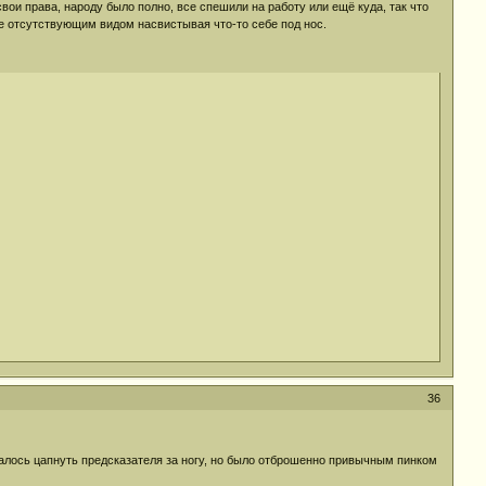
вои права, народу было полно, все спешили на работу или ещё куда, так что
йне отсутствующим видом насвистывая что-то себе под нос.
36
алось цапнуть предсказателя за ногу, но было отброшенно привычным пинком