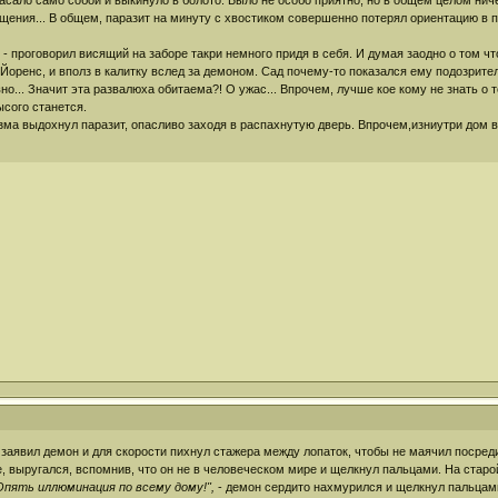
асало само собой и выкинуло в болото. Было не особо приятно, но в общем целом ниче
щения... В общем, паразит на минуту с хвостиком совершенно потерял ориентацию в пр
. - проговорил висящий на заборе такри немного придя в себя. И думая заодно о том 
 Йоренс, и вполз в калитку вслед за демоном. Сад почему-то показался ему подозрител
вно... Значит эта развалюха обитаема?! О ужас... Впрочем, лучше кое кому не знать о 
ысого станется.
зиазма выдохнул паразит, опасливо заходя в распахнутую дверь. Впрочем,изниутри дом
о заявил демон и для скорости пихнул стажера между лопаток, чтобы не маячил посреди
 выругался, вспомнив, что он не в человеческом мире и щелкнул пальцами. На старой
Опять иллюминация по всему дому!",
- демон сердито нахмурился и щелкнул пальцами