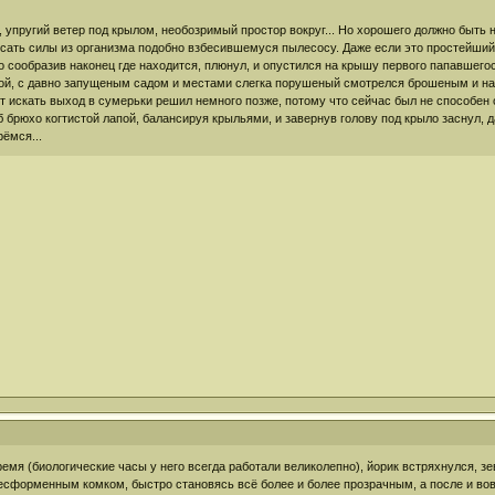
о, упругий ветер под крылом, необозримый простор вокруг... Но хорошего должно быть 
осать силы из организма подобно взбесившемуся пылесосу. Даже если это простейши
то сообразив наконец где находится, плюнул, и опустился на крышу первого папавшег
орой, с давно запущеным садом и местами слегка порушеный смотрелся брошеным и на
вот искать выход в сумерьки решил немного позже, потому что сейчас был не способе
 брюхо когтистой лапой, балансируя крыльями, и завернув голову под крыло заснул, д
рёмся...
емя (биологические часы у него всегда работали великолепно), йорик встряхнулся, зе
 бесформенным комком, быстро становясь всё более и более прозрачным, а после и в