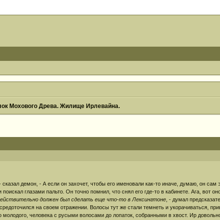
ок Мохового Древа. Жилище Ирлевайна.
- сказал демон, - А если он захочет, чтобы его именовали как-то иначе, думаю, он сам 
 поискал глазами пальто. Он точно помнил, что снял его где-то в кабинете. Ага, вот он
я действительно должен был сделать еще что-то в Лексингтоне
, - думал предсказат
осредоточился на своем отражении. Волосы тут же стали темнеть и укорачиваться, п
ло молодого, человека с русыми волосами до лопаток, собранными в хвост. Ир доволь