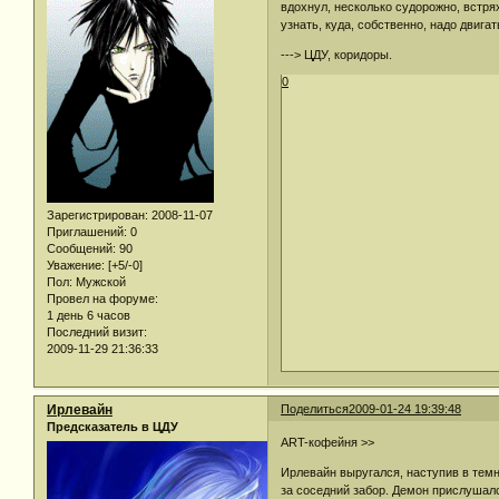
вдохнул, несколько судорожно, встрях
узнать, куда, собственно, надо двига
---> ЦДУ, коридоры.
0
Зарегистрирован
: 2008-11-07
Приглашений:
0
Сообщений:
90
Уважение:
[+5/-0]
Пол:
Мужской
Провел на форуме:
1 день 6 часов
Последний визит:
2009-11-29 21:36:33
Ирлевайн
Поделиться
2009-01-24 19:39:48
Предсказатель в ЦДУ
ART-кофейня >>
Ирлевайн выругался, наступив в темн
за соседний забор. Демон прислушал