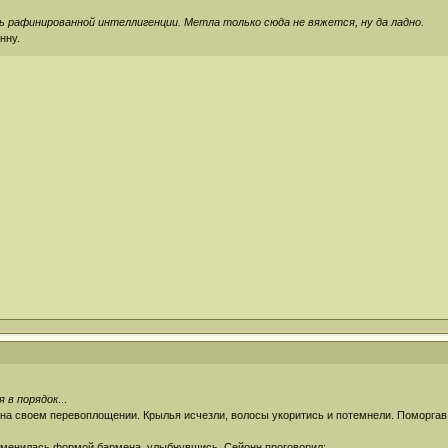
ь рафинированной интеллигенции. Метла только сюда не вяжется, ну да ладно.
нну.
я в порядок
...
 на своем перевоплощении. Крылья исчезли, волосы укоритись и потемнели. Поморгав,
 сменилась формой бармена, улыбнувшись, Сейонн проговорил: