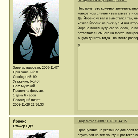
Не ждали? А мну припёрлося...
Нет, полёт это конечно, замечательн
конкретном случае - выматывать и с
Да, Йоренс устал и вымотался так, ч
хозяев Йоренс не рискнул. А вот вт
Йоренс понял, куда его занесло, но 
потаптался немного на месте, поскрёб
А куда двигать тогда - на месте разбе
0
Зарегистрирован
: 2008-11-07
Приглашений:
0
Сообщений:
90
Уважение:
[+5/-0]
Пол:
Мужской
Провел на форуме:
1 день 6 часов
Последний визит:
2009-11-29 21:36:33
Йоренс
Поделиться
2008-11-18 11:44:15
Стажёр ЦДУ
Проснувшись в указанное для себя вр
спустился на землю, где и растёкся