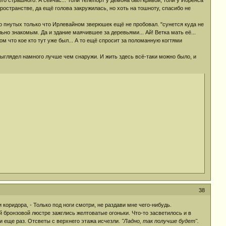
го страшного. А сейчас... Толи телепорт у демона был кривой, толи у Йоренса
остранстве, да ещё голова закружилась, но хоть на тошноту, спасибо не
что пнутых только что Ирлевайном зверюшек ещё не пробовал. "сунется куда не
ьно знакомым. Да и здание маячившее за деревьями... Ай! Ветка мать её...
том что кое кто тут уже был... А то ещё спросит за поломанную когтями
 выглядел намного лучше чем снаружи. И жить здесь всё-таки можно было, и
38
 коридора, - Только под ноги смотри, не раздави мне чего-нибудь.
 бронзовой люстре зажглись желтоватые огоньки. Что-то засветилось и в
 еще раз. Отсветы с верхнего этажа исчезли.
"Ладно, так получше будет".