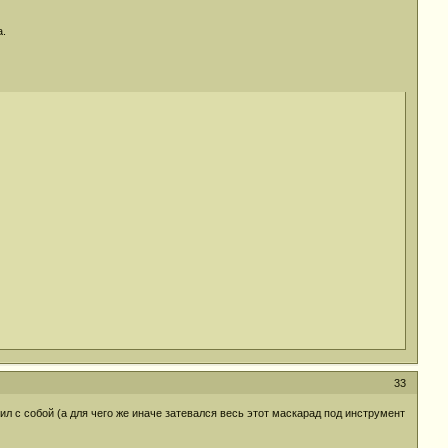
а.
33
л с собой (а для чего же иначе затевался весь этот маскарад под инструмент