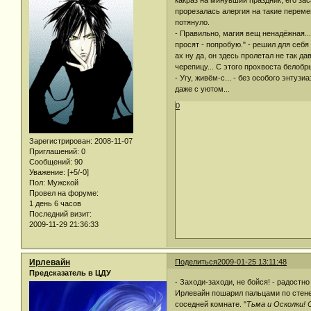
какраз на минувший праздник, его зас
прорезалась алергия на такие переме
потянуло.
- Правильно, магия вещ ненадёжная..
просят - попробую." - решил для себя
ах ну да, он здесь пролетал не так да
черепицу... С этого прохвоста белобр
- Угу, живём-с... - без особого энту
даже с уютом...
0
Зарегистрирован
: 2008-11-07
Приглашений:
0
Сообщений:
90
Уважение:
[+5/-0]
Пол:
Мужской
Провел на форуме:
1 день 6 часов
Последний визит:
2009-11-29 21:36:33
Ирлевайн
Поделиться
2009-01-25 13:11:48
Предсказатель в ЦДУ
- Заходи-заходи, не бойся! - радостн
Ирлевайн пошарил пальцами по стене,
соседней комнате. "
Тьма и Осколки! 