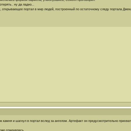
отерять.. ну да ладно...
е, открывающее портал в мир людей, построенный по остаточному следу портала Джек
к камня и шагнул в портал вслед за ангелом. Артефакт он предусмотрительно прихвати
тоже отменялась.