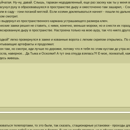
йчатая. Ну-ну, давай. Слышь, таракан недодавленный, еще раз засеку как ты у меня 
асунул руку в образовавшуюся в пространстве дыру и ожесточенно там зашарил, - Сос
 или в саду - гони поганой метлой. Если хозяин доклепываться начнет - пошли по дал
ком смотрит.
 выдернул из пространственного кармана устрашающего размера ключ.
еские замки решил не ставить, с ними, конечно, меньше мороки, но и снести их гораздо
сированную дыру в пространстве. Настроена только на мою ауру, так что никто другой 
одкой" легко провернулся в замке и кованные ворота с легким скрипом открылись. По 
питывающие артефакты и продолжил:
он там, но смотри, иди лучше по дорожке, потому что я тебя по этим кустам до утра ис
росла, наверное... Да Тьма и Осколки!! А тут она откуда взялась?!! Е-мое, лохматый, к
здесь живешь.
зоваться телепортами, то это были, так сказать, стационарные установки - проходы дл