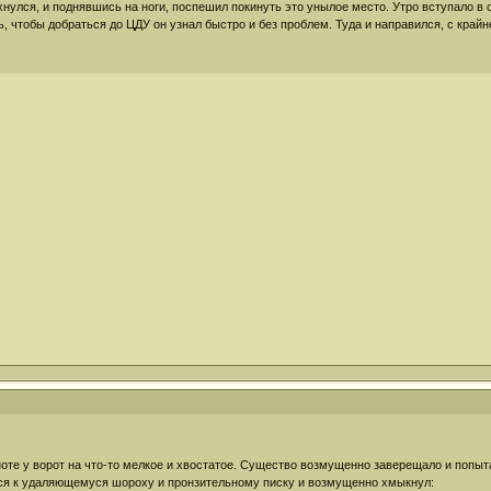
нулся, и поднявшись на ноги, поспешил покинуть это унылое место. Утро вступало в с
ть, чтобы добраться до ЦДУ он узнал быстро и без проблем. Туда и направился, с кра
оте у ворот на что-то мелкое и хвостатое. Существо возмущенно заверещало и попыт
ся к удаляющемуся шороху и пронзительному писку и возмущенно хмыкнул: