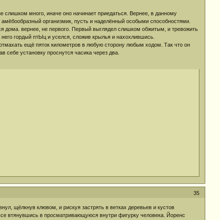
не слишком много, иначе оно начинает приедаться. Вернее, в данному
й амёбообразный организмик, пусть и наделённый особыми способностями.
ося дома. вернее, не первого. Первый выглядел слишком обжитым, и тревожить
 него гордый птЫц и уселся, сложив крылья и нахохлившись.
н отмахать ещё пяток километров в любую сторону любым ходом. Так что он
ав себе установку проснутся часика через два.
35
внул, щёлкнув клювом, и рискуя застрять в ветках деревьев и кустов
овсе втянувшись в просматривающуюся внутри фигурку человека. Йоренс