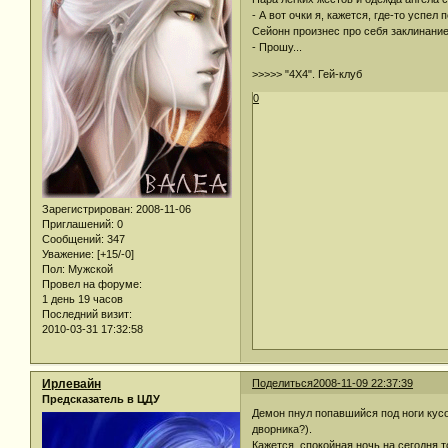
- А вот очки я, кажется, где-то успел п
Сейонн произнес про себя заклинани
- Прошу...
>>>>> "4Х4". Гей-клуб
0
Зарегистрирован
: 2008-11-06
Приглашений:
0
Сообщений:
347
Уважение:
[+15/-0]
Пол:
Мужской
Провел на форуме:
1 день 19 часов
Последний визит:
2010-03-31 17:32:58
Ирлевайн
Поделиться
2008-11-09 22:37:39
Предсказатель в ЦДУ
Демон пнул попавшийся под ноги кусо
дворника?).
Кажется, спокойная ночь на сегодня 