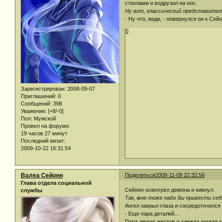
стеклами и водрузил на нос.
Ну вот, классический представител
- Ну что, веди, - повернулся он к Сейо
0
Зарегистрирован
: 2008-09-07
Приглашений:
0
Сообщений:
398
Уважение:
[+8/-0]
Пол:
Мужской
Провел на форуме:
19 часов 27 минут
Последний визит:
2009-10-22 16:31:54
Валеа Сейонн
Поделиться
2008-11-09 22:32:56
Глава отдела социальной
Сейонн осмотрел демона и кивнул.
службы
Так, мне тоже надо бы привести себ
Ангел закрыл глаза и сосредоточился
- Еще пара деталей...
Пара легких жестов и одежда ангела