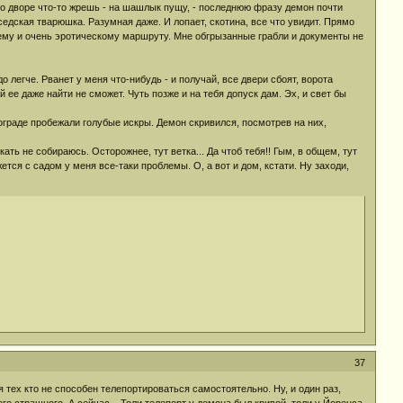
во дворе что-то жрешь - на шашлык пущу, - последнюю фразу демон почти
едская тварюшка. Разумная даже. И лопает, скотина, все что увидит. Прямо
ьнему и очень эротическому маршруту. Мне обгрызанные грабли и документы не
 легче. Рванет у меня что-нибудь - и получай, все двери сбоят, ворота
ее даже найти не сможет. Чуть позже и на тебя допуск дам. Эх, и свет бы
ограде пробежали голубые искры. Демон скривился, посмотрев на них,
кать не собираюсь. Осторожнее, тут ветка... Да чтоб тебя!! Гым, в общем, тут
ажется с садом у меня все-таки проблемы. О, а вот и дом, кстати. Ну заходи,
37
я тех кто не способен телепортироваться самостоятельно. Ну, и один раз,