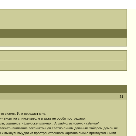
31
это скажет. Или передаст мне.
о - висит на спинке кресле и даже не особо пострадало.
ель, одеваясь, -
Было же что-то... А, ладно, вспомню - сделаю!
ривлекать внимание лексингтонцев светло-синим длинным хайером демон не
но хмыкнул, выудил из пространственного кармана очки с прямоугольными