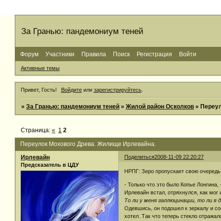
За Гранью: пандемониум теней
Форум
Участники
Правила
Поиск
Регистрация
Войти
Активные темы
Привет, Гость!
Войдите
или
зарегистрируйтесь
.
»
За Гранью: пандемониум теней
»
Жилой район Осколков
»
Переул
Страница:
«
1
2
Переулок Мохового Древа. Жилище Ирлевайна.
Ирлевайн
Поделиться
2008-11-09 22:20:27
Предсказатель в ЦДУ
НРПГ: Зеро пропускает свою очередь
- Только что это было Копье Лонгина, 
Ирлевайн встал, отряхнулся, как мог и
То ли у меня галлюцинации, то ли 
Одевшись, он подошел к зеркалу и с
хотел. Так что теперь стекло отража