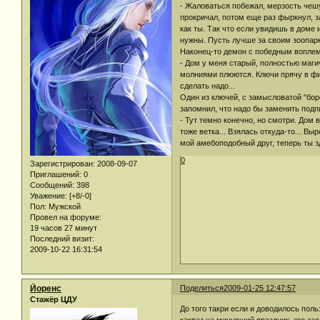
- Жаловаться побежал, мерзость чешу
прокричал, потом еще раз фыркнул, з
как ты. Так что если увидишь в доме
нужны. Пусть лучше за своим зоопар
Наконец-то демон с победным воплем
- Дом у меня старый, полностью магич
молниями плюются. Ключи прячу в фик
сделать надо...
Один из ключей, с замысловатой "бор
запомнил, что надо бы заменить под
- Тут темно конечно, но смотри. Дом в
тоже ветка... Взялась откуда-то... Вы
мой амебоподобный друг, теперь ты 
0
Зарегистрирован
: 2008-09-07
Приглашений:
0
Сообщений:
398
Уважение:
[+8/-0]
Пол:
Мужской
Провел на форуме:
19 часов 27 минут
Последний визит:
2009-10-22 16:31:54
Йоренс
Поделиться
2009-01-25 12:47:57
Стажёр ЦДУ
До того такри если и доводилось поль